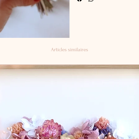
Pour toute réclamation, merci de no
Couper les tiges des fleurs si besoi
les 48 heures suivant la réception 
présentation harmonieuse et esthé
endommagé.
Eviter de détacher le bouquet
En suivant ces conseils, les créati
années.
Articles similaires