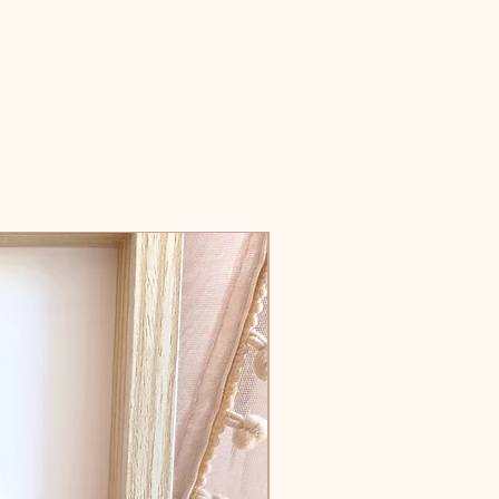
us contacter à l'adresse suivante atelier.charlizia@gmail.com dans
n pour les adapter au contenant choisi, assurant ainsi une
de votre commande et de nous fournir des photos de l'article
tique.
ons Charlizia pourront être conservées pendant de nombreuses