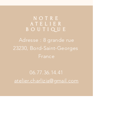
NOTRE
ATELIER
BOUTIQUE
Adresse : 8 grande rue
23230, Bord-Saint-Georges
France
06.77.36.14.41
atelier.charlizia@gmail.com
HORAIRES
ATELIER
BOUTIQUE