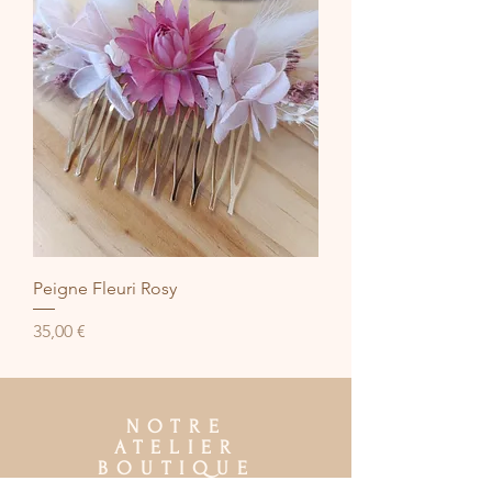
Peigne Fleuri Rosy
Prix
35,00 €
NOTRE
ATELIER
BOUTIQUE