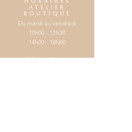
HORAIRES
ATELIER
BOUTIQUE
Du mardi au vendredi
10h00 - 12h30
14h00 - 18h00
AIDE
Livraisons et retours
FAQ
Mentions légales
Politique en matière de cookies
Politique de confidentialité