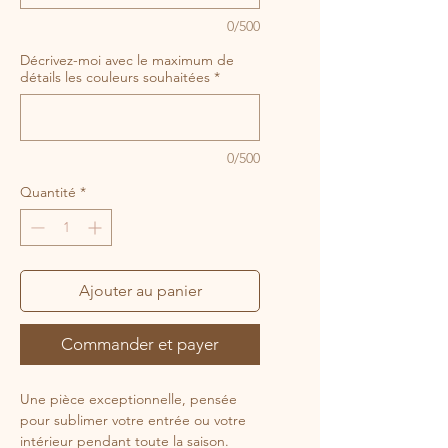
0/500
Décrivez-moi avec le maximum de
détails les couleurs souhaitées
*
0/500
Quantité
*
Ajouter au panier
Commander et payer
Une pièce exceptionnelle, pensée
pour sublimer votre entrée ou votre
intérieur pendant toute la saison.