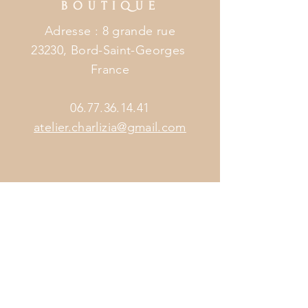
BOUTIQUE
Adresse : 8 grande rue
23230, Bord-Saint-Georges
France
06.77.36.14.41
atelier.charlizia@gmail.com
HORAIRES
ATELIER
BOUTIQUE
Du mardi au vendredi
10h00 - 12h30
14h00 - 18h00