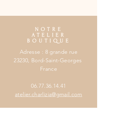
NOTRE
ATELIER
BOUTIQUE
Adresse : 8 grande rue
23230, Bord-Saint-Georges
France
06.77.36.14.41
atelier.charlizia@gmail.com
HORAIRES
ATELIER
BOUTIQUE